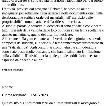
grado di Busseto si sono trovate in Salone Napolitano per dar luogo
ad un dibattito.
L'attività, prevista dal progetto "Debate", ha visto gli alunni
impegnarsi per settimane nella ricerca e nella documentazione, nella
rielaborazione scritta e orale dei materiali, nell' esercizio delle
proprie abilità comunicative e della riflessione critica.
A suon di parole le squadre di debaters si sono sfidate a convincere
tutti i presenti della validità delle loro opinioni su un tema scottante e
quanto mai attuale, quello del disarmo nucleare.
Al termine della gara e in attesa del verdetto della giuria, a sua volta
composta da studenti, l'uditorio si è temporaneamente trasformato in
una "sala stampa". Agli oratori, ai cronometristi e al moderatore
sono state poste molte domande, che hanno stimolato la riflessione
sulla validità dell'attività, per la quale grande soddisfazione è stata
espressa da docenti e alunni.
Progetto DEBATE
Notizie
Ultima revisione il 13-01-2023
Questo sito o gli strumenti terzi da questo utilizzati si avvalgono di