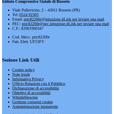
Istituto Comprensivo Statale di Busseto
Viale Pallavicino, 2 – 43011 Busseto (PR)
Tel:
0524 92305
Email:
pric82200r@istruzione.it
Link per inviare una mail
PEC:
pric82200r@pec.istruzione.it
Link per inviare una mail
C.F.: 82001900347
Cod. Mecc. pric82200r
Fatt. Elett. UF53FV
Sezione Link Utili
Cookie policy
Note legali
Informativa Privacy
Ufficio Relazioni con il Pubblico
Dichiarazione di accessibilità
Obiettivi di accessibilità
Whistleblowing
Gestione consensi cookie
Amministrazione trasparente