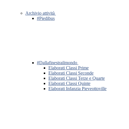
Archivio attività
#Piedibus
#Dallafinestrailmondo
Elaborati Classi Prime
Elaborati Classi Seconde
Elaborati Classi Terze e Quarte
Elaborati Classi Quinte
Elaborati Infanzia Pieveottoville