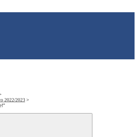
>
ico 2022/2023
>
e!"