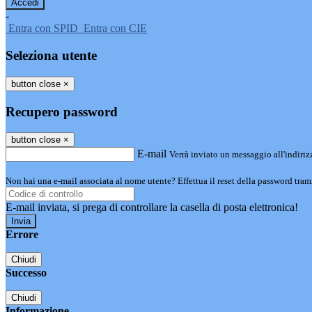
-
Entra con SPID
Entra con CIE
Seleziona utente
button close
×
Recupero password
button close
×
E-mail
Verrà inviato un messaggio all'indirizz
Non hai una e-mail associata al nome utente? Effettua il reset della password tram
E-mail inviata, si prega di controllare la casella di posta elettronica!
Errore
Chiudi
Successo
Chiudi
Informazione