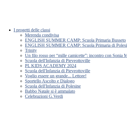
I progetti delle classi
Merenda condivisa
ENGLISH SUMMER CAMP: Scuola Primaria Busseto
ENGLISH SUMMER CAMP: Scuola Primaria di Polesi
Trinity
Un filo rosso per “mille camicette”: incontro con Sonia 
Scuola dell'Infanzia di Pieveottoville
PL KIDS ACADEMY 2024
Scuola dell'Infanzia di Pieveottoville
Voglio essere un grande... Lettore!
Sportello Ascolto e Dialogo
Scuola dell'Infanzia di Polesine
Babbo Natale si è ammalato
Celebrazioni G.Verdi