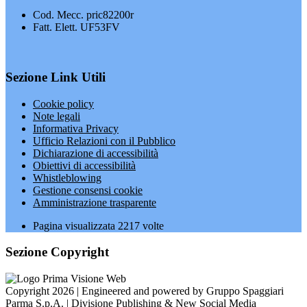
Cod. Mecc. pric82200r
Fatt. Elett. UF53FV
Sezione Link Utili
Cookie policy
Note legali
Informativa Privacy
Ufficio Relazioni con il Pubblico
Dichiarazione di accessibilità
Obiettivi di accessibilità
Whistleblowing
Gestione consensi cookie
Amministrazione trasparente
Pagina visualizzata
2217
volte
Sezione Copyright
Copyright 2026 | Engineered and powered by Gruppo Spaggiari
Parma S.p.A. | Divisione Publishing & New Social Media