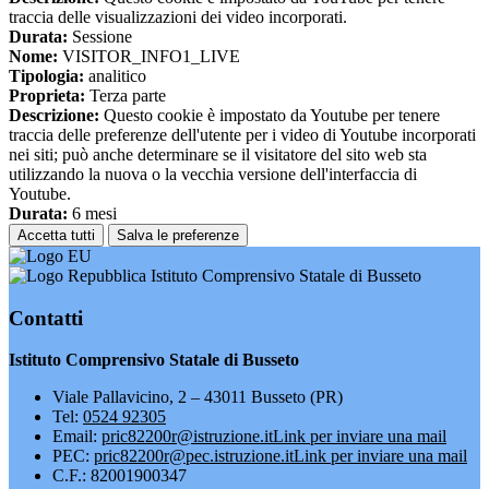
traccia delle visualizzazioni dei video incorporati.
Durata:
Sessione
Nome:
VISITOR_INFO1_LIVE
Tipologia:
analitico
Proprieta:
Terza parte
Descrizione:
Questo cookie è impostato da Youtube per tenere
traccia delle preferenze dell'utente per i video di Youtube incorporati
nei siti; può anche determinare se il visitatore del sito web sta
utilizzando la nuova o la vecchia versione dell'interfaccia di
Youtube.
Durata:
6 mesi
Accetta tutti
Salva le preferenze
Istituto Comprensivo Statale di Busseto
Contatti
Istituto Comprensivo Statale di Busseto
Viale Pallavicino, 2 – 43011 Busseto (PR)
Tel:
0524 92305
Email:
pric82200r@istruzione.it
Link per inviare una mail
PEC:
pric82200r@pec.istruzione.it
Link per inviare una mail
C.F.: 82001900347