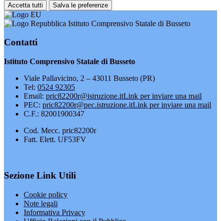
Accetta tutti
Salva le preferenze
Istituto Comprensivo Statale di Busseto
Contatti
Istituto Comprensivo Statale di Busseto
Viale Pallavicino, 2 – 43011 Busseto (PR)
Tel:
0524 92305
Email:
pric82200r@istruzione.it
Link per inviare una mail
PEC:
pric82200r@pec.istruzione.it
Link per inviare una mail
C.F.: 82001900347
Cod. Mecc. pric82200r
Fatt. Elett. UF53FV
Sezione Link Utili
Cookie policy
Note legali
Informativa Privacy