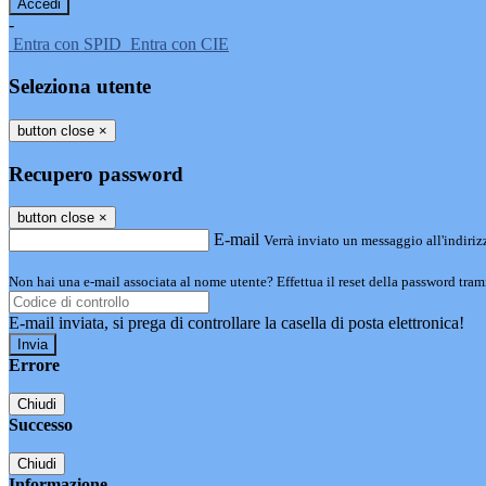
-
Entra con SPID
Entra con CIE
Seleziona utente
button close
×
Recupero password
button close
×
E-mail
Verrà inviato un messaggio all'indirizz
Non hai una e-mail associata al nome utente? Effettua il reset della password tram
E-mail inviata, si prega di controllare la casella di posta elettronica!
Errore
Chiudi
Successo
Chiudi
Informazione