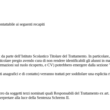
tattabile ai seguenti recapiti
t da parte dell’Istituto Scolastico Titolare del Trattamento. In particolare,
rticolare pregio avendo cura di non rendere identificabili gli alunni in 
ormazioni sul ruolo ricoperto, e CV) potrebbero emergere dalla sezione "
i anagrafici e di contatto) verranno trattati per soddisfare una esplicita 
ro da soggetti terzi nominati quali Responsabili del Trattamento ex art. 
rpretare alla luce della Sentenza Schrems II.