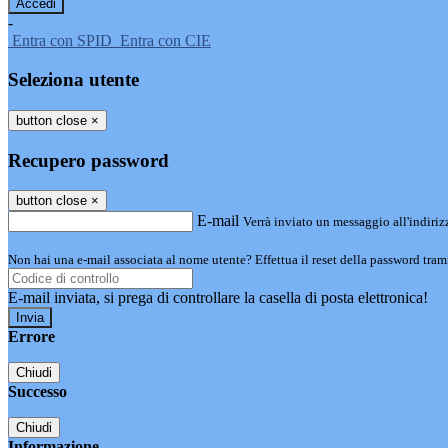
-
Entra con SPID
Entra con CIE
Seleziona utente
button close
×
Recupero password
button close
×
E-mail
Verrà inviato un messaggio all'indirizz
Non hai una e-mail associata al nome utente? Effettua il reset della password tram
E-mail inviata, si prega di controllare la casella di posta elettronica!
Errore
Chiudi
Successo
Chiudi
Informazione