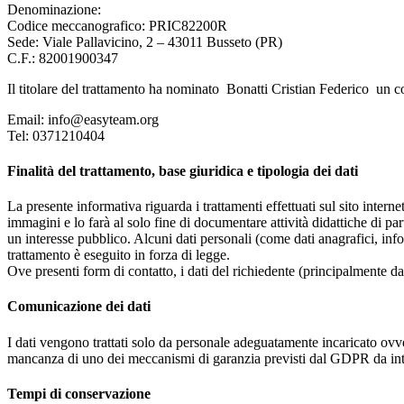
Denominazione:
Codice meccanografico: PRIC82200R
Sede:
Viale Pallavicino, 2 – 43011 Busseto (PR)
C.F.:
82001900347
Il titolare del trattamento ha nominato Bonatti Cristian Federico un con
Email: info@easyteam.org
Tel: 0371210404
Finalità del trattamento, base giuridica e tipologia dei dati
La presente informativa riguarda i trattamenti effettuati sul sito interne
immagini e lo farà al solo fine di documentare attività didattiche di pa
un interesse pubblico. Alcuni dati personali (come dati anagrafici, inf
trattamento è eseguito in forza di legge.
Ove presenti form di contatto, i dati del richiedente (principalmente dat
Comunicazione dei dati
I dati vengono trattati solo da personale adeguatamente incaricato ovve
mancanza di uno dei meccanismi di garanzia previsti dal GDPR da inte
Tempi di conservazione