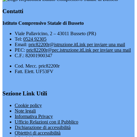
Contatti
Istituto Comprensivo Statale di Busseto
Viale Pallavicino, 2 – 43011 Busseto (PR)
Tel:
0524 92305
Email:
pric82200r@istruzione.it
Link per inviare una mail
PEC:
pric82200r@pec.istruzione.it
Link per inviare una mail
C.F.: 82001900347
Cod. Mecc. pric82200r
Fatt. Elett. UF53FV
Sezione Link Utili
Cookie policy
Note legali
Informativa Privacy
Ufficio Relazioni con il Pubblico
Dichiarazione di accessibilità
Obiettivi di accessibilità