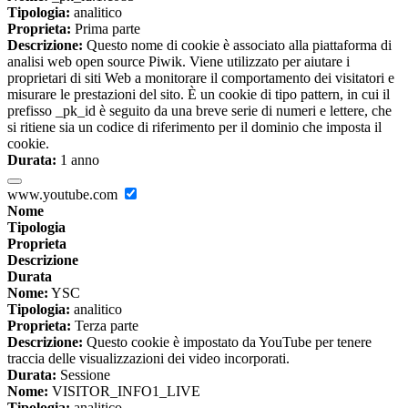
Tipologia:
analitico
Proprieta:
Prima parte
Descrizione:
Questo nome di cookie è associato alla piattaforma di
analisi web open source Piwik. Viene utilizzato per aiutare i
proprietari di siti Web a monitorare il comportamento dei visitatori e
misurare le prestazioni del sito. È un cookie di tipo pattern, in cui il
prefisso _pk_id è seguito da una breve serie di numeri e lettere, che
si ritiene sia un codice di riferimento per il dominio che imposta il
cookie.
Durata:
1 anno
www.youtube.com
Nome
Tipologia
Proprieta
Descrizione
Durata
Nome:
YSC
Tipologia:
analitico
Proprieta:
Terza parte
Descrizione:
Questo cookie è impostato da YouTube per tenere
traccia delle visualizzazioni dei video incorporati.
Durata:
Sessione
Nome:
VISITOR_INFO1_LIVE
Tipologia:
analitico