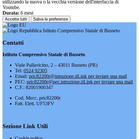
utilizzando la nuova o la vecchia versione dell'interfaccia di
Youtube.
Durata:
6 mesi
Accetta tutti
Salva le preferenze
Istituto Comprensivo Statale di Busseto
Contatti
Istituto Comprensivo Statale di Busseto
Viale Pallavicino, 2 – 43011 Busseto (PR)
Tel:
0524 92305
Email:
pric82200r@istruzione.it
Link per inviare una mail
PEC:
pric82200r@pec.istruzione.it
Link per inviare una mail
C.F.: 82001900347
Cod. Mecc. pric82200r
Fatt. Elett. UF53FV
Sezione Link Utili
Cookie policy