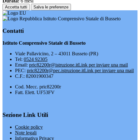
Durata:
6 mesi
Accetta tutti
Salva le preferenze
Istituto Comprensivo Statale di Busseto
Contatti
Istituto Comprensivo Statale di Busseto
Viale Pallavicino, 2 – 43011 Busseto (PR)
Tel:
0524 92305
Email:
pric82200r@istruzione.it
Link per inviare una mail
PEC:
pric82200r@pec.istruzione.it
Link per inviare una mail
C.F.: 82001900347
Cod. Mecc. pric82200r
Fatt. Elett. UF53FV
Sezione Link Utili
Cookie policy
Note legali
Informativa Privacy