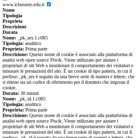
www.icbusseto.edu.it
Nome
Tipologia
Proprieta
Descrizione
Durata
Nome:
_pk_ses.1.c085
Tipologia:
analitico
Proprieta:
Prima parte
Descrizione:
Questo nome di cookie è associato alla piattaforma di
analisi web open source Piwik. Viene utilizzato per aiutare i
proprietari di siti Web a monitorare il comportamento dei visitatori e
misurare le prestazioni del sito. È un cookie di tipo pattern, in cui il
prefisso _pk_ses è seguito da una breve serie di numeri e lettere, che
si ritiene sia un codice di riferimento per il dominio che imposta il
cookie.
Durata:
30 minuti
Nome:
_pk_id.1.c085
Tipologia:
analitico
Proprieta:
Prima parte
Descrizione:
Questo nome di cookie è associato alla piattaforma di
analisi web open source Piwik. Viene utilizzato per aiutare i
proprietari di siti Web a monitorare il comportamento dei visitatori e
misurare le prestazioni del sito. È un cookie di tipo pattern, in cui il
prefisso _pk_id è seguito da una breve serie di numeri e lettere, che