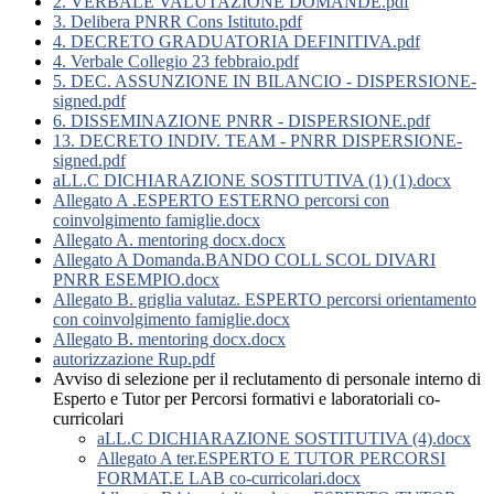
2. VERBALE VALUTAZIONE DOMANDE.pdf
3. Delibera PNRR Cons Istituto.pdf
4. DECRETO GRADUATORIA DEFINITIVA.pdf
4. Verbale Collegio 23 febbraio.pdf
5. DEC. ASSUNZIONE IN BILANCIO - DISPERSIONE-
signed.pdf
6. DISSEMINAZIONE PNRR - DISPERSIONE.pdf
13. DECRETO INDIV. TEAM - PNRR DISPERSIONE-
signed.pdf
aLL.C DICHIARAZIONE SOSTITUTIVA (1) (1).docx
Allegato A .ESPERTO ESTERNO percorsi con
coinvolgimento famiglie.docx
Allegato A. mentoring docx.docx
Allegato A Domanda.BANDO COLL SCOL DIVARI
PNRR ESEMPIO.docx
Allegato B. griglia valutaz. ESPERTO percorsi orientamento
con coinvolgimento famiglie.docx
Allegato B. mentoring docx.docx
autorizzazione Rup.pdf
Avviso di selezione per il reclutamento di personale interno di
Esperto e Tutor per Percorsi formativi e laboratoriali co-
curricolari
aLL.C DICHIARAZIONE SOSTITUTIVA (4).docx
Allegato A ter.ESPERTO E TUTOR PERCORSI
FORMAT.E LAB co-curricolari.docx