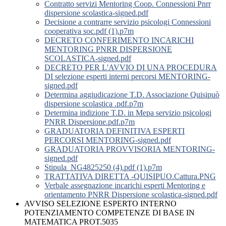
Contratto servizi Mentoring Coop. Connessioni Pnrr
dispersione scolastica-signed.pdf
Decisione a contrarre servizio psicologi Connessioni
cooperativa soc.pdf (1).p7m
DECRETO CONFERIMENTO INCARICHI
MENTORING PNRR DISPERSIONE
SCOLASTICA-signed.pdf
DECRETO PER L'AVVIO DI UNA PROCEDURA
DI selezione esperti interni percorsi MENTORING-
signed.pdf
Determina aggiudicazione T.D. Associazione Quisipuò
dispersione scolastica .pdf.p7m
Determina indizione T.D. in Mepa servizio psicologi
PNRR Dispersione.pdf.p7m
GRADUATORIA DEFINITIVA ESPERTI
PERCORSI MENTORING-signed.pdf
GRADUATORIA PROVVISORIA MENTORING-
signed.pdf
Stipula_NG4825250 (4).pdf (1).p7m
TRATTATIVA DIRETTA -QUISIPUO.Cattura.PNG
Verbale assegnazione incarichi esperti Mentoring e
orientamento PNRR Dispersione scolastica-signed.pdf
AVVISO SELEZIONE ESPERTO INTERNO
POTENZIAMENTO COMPETENZE DI BASE IN
MATEMATICA PROT.5035