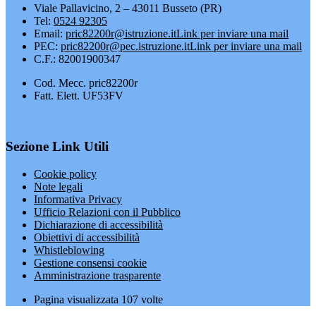
Viale Pallavicino, 2 – 43011 Busseto (PR)
Tel:
0524 92305
Email:
pric82200r@istruzione.it
Link per inviare una mail
PEC:
pric82200r@pec.istruzione.it
Link per inviare una mail
C.F.: 82001900347
Cod. Mecc. pric82200r
Fatt. Elett. UF53FV
Sezione Link Utili
Cookie policy
Note legali
Informativa Privacy
Ufficio Relazioni con il Pubblico
Dichiarazione di accessibilità
Obiettivi di accessibilità
Whistleblowing
Gestione consensi cookie
Amministrazione trasparente
Pagina visualizzata
107
volte