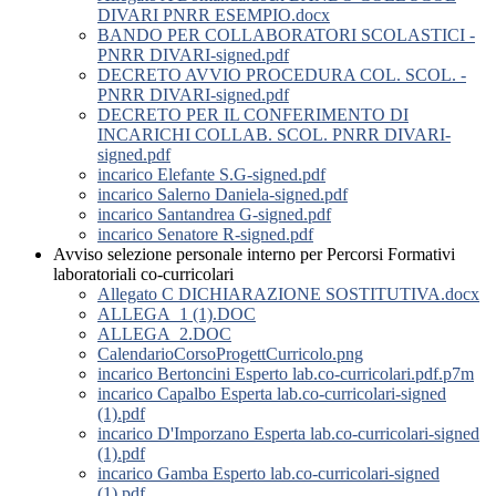
DIVARI PNRR ESEMPIO.docx
BANDO PER COLLABORATORI SCOLASTICI -
PNRR DIVARI-signed.pdf
DECRETO AVVIO PROCEDURA COL. SCOL. -
PNRR DIVARI-signed.pdf
DECRETO PER IL CONFERIMENTO DI
INCARICHI COLLAB. SCOL. PNRR DIVARI-
signed.pdf
incarico Elefante S.G-signed.pdf
incarico Salerno Daniela-signed.pdf
incarico Santandrea G-signed.pdf
incarico Senatore R-signed.pdf
Avviso selezione personale interno per Percorsi Formativi
laboratoriali co-curricolari
Allegato C DICHIARAZIONE SOSTITUTIVA.docx
ALLEGA_1 (1).DOC
ALLEGA_2.DOC
CalendarioCorsoProgettCurricolo.png
incarico Bertoncini Esperto lab.co-curricolari.pdf.p7m
incarico Capalbo Esperta lab.co-curricolari-signed
(1).pdf
incarico D'Imporzano Esperta lab.co-curricolari-signed
(1).pdf
incarico Gamba Esperto lab.co-curricolari-signed
(1).pdf