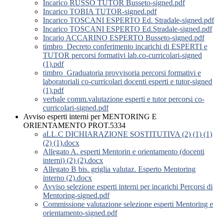
Incarico RUSSO TUTOR Busseto-signed.pdf
Incarico TOBIA TUTOR-signed.pdf
Incarico TOSCANI ESPERTO Ed. Stradale-signed.pdf
Incarico TOSCANI ESPERTO Ed.Stradale-signed.pdf
Incario ACCARINO ESPERTO Busseto-signed.pdf
timbro_Decreto conferimento incarichi di ESPERTI e
TUTOR percorsi formativi lab.co-curricolari-signed
(1).pdf
timbro_Graduatoria provvisoria percorsi formativi e
laboratoriali co-curricolari docenti esperti e tutor-signed
(1).pdf
verbale comm.valutazione esperti e tutor percorsi co-
curricolari-signed.pdf
Avviso esperti interni per MENTORING E
ORIENTAMENTO PROT.5334
aLL.C DICHIARAZIONE SOSTITUTIVA (2) (1) (1)
(2) (1).docx
Allegato A. esperti Mentorin e orientamento (docenti
interni) (2) (2).docx
Allegato B bis. griglia valutaz. Esperto Mentoring
interno (2).docx
Avviso selezione esperti interni per incarichi Percorsi di
Mentoring-signed.pdf
Commissione valutazione selezione esperti Mentoring e
orientamento-signed.pdf