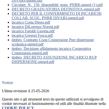
DIVARI-signed.pdf
Circolare_N._156_disponibilit_team_PNRR-signed (1).pdf
DECRETO GRADUATORIA DEFINITIVA-signed.pdf
DECRETO PER IL CONFERMINETO DI INCARICHI
COLLAB. SCOL. PNRR DIVARI-signed.pdf
incarico Costa Diego.pdf
incarico DiLorenzo Noemi.pdf
incarico Faroldi Giorgia.pdf
incarico Gregori Fosca.pdf
timbro_Contratto Coop Connessione Pnrr dispersione
scolastica-signed.pdf
timbro_Decisione affidamento incarico Cooperativa
Connessioni-signed.pdf
timbro_DECRETO ASSUNZIONE INCARICO RUP
DISPERSIONE-signed.pdf
Notizie
Ultima revisione il 25-05-2026
Questo sito o gli strumenti terzi da questo utilizzati si avvalgono di
cookie necessari al funzionamento ed utili alle finalità illustrate nella
COOKIE POLICY
.