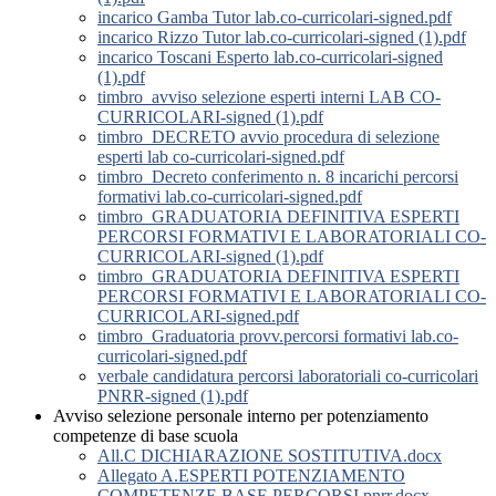
incarico Gamba Tutor lab.co-curricolari-signed.pdf
incarico Rizzo Tutor lab.co-curricolari-signed (1).pdf
incarico Toscani Esperto lab.co-curricolari-signed
(1).pdf
timbro_avviso selezione esperti interni LAB CO-
CURRICOLARI-signed (1).pdf
timbro_DECRETO avvio procedura di selezione
esperti lab co-curricolari-signed.pdf
timbro_Decreto conferimento n. 8 incarichi percorsi
formativi lab.co-curricolari-signed.pdf
timbro_GRADUATORIA DEFINITIVA ESPERTI
PERCORSI FORMATIVI E LABORATORIALI CO-
CURRICOLARI-signed (1).pdf
timbro_GRADUATORIA DEFINITIVA ESPERTI
PERCORSI FORMATIVI E LABORATORIALI CO-
CURRICOLARI-signed.pdf
timbro_Graduatoria provv.percorsi formativi lab.co-
curricolari-signed.pdf
verbale candidatura percorsi laboratoriali co-curricolari
PNRR-signed (1).pdf
Avviso selezione personale interno per potenziamento
competenze di base scuola
All.C DICHIARAZIONE SOSTITUTIVA.docx
Allegato A.ESPERTI POTENZIAMENTO
COMPETENZE BASE PERCORSI pnrr.docx