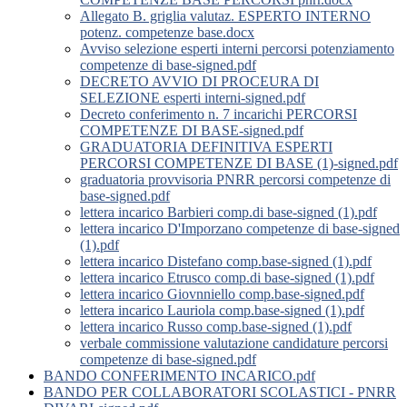
Allegato B. griglia valutaz. ESPERTO INTERNO
potenz. competenze base.docx
Avviso selezione esperti interni percorsi potenziamento
competenze di base-signed.pdf
DECRETO AVVIO DI PROCEURA DI
SELEZIONE esperti interni-signed.pdf
Decreto conferimento n. 7 incarichi PERCORSI
COMPETENZE DI BASE-signed.pdf
GRADUATORIA DEFINITIVA ESPERTI
PERCORSI COMPETENZE DI BASE (1)-signed.pdf
graduatoria provvisoria PNRR percorsi competenze di
base-signed.pdf
lettera incarico Barbieri comp.di base-signed (1).pdf
lettera incarico D'Imporzano competenze di base-signed
(1).pdf
lettera incarico Distefano comp.base-signed (1).pdf
lettera incarico Etrusco comp.di base-signed (1).pdf
lettera incarico Giovnniello comp.base-signed.pdf
lettera incarico Lauriola comp.base-signed (1).pdf
lettera incarico Russo comp.base-signed (1).pdf
verbale commissione valutazione candidature percorsi
competenze di base-signed.pdf
BANDO CONFERIMENTO INCARICO.pdf
BANDO PER COLLABORATORI SCOLASTICI - PNRR