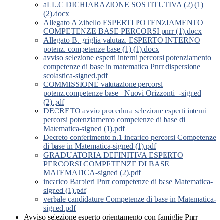
aLL.C DICHIARAZIONE SOSTITUTIVA (2) (1)
(2).docx
Allegato A Zibello ESPERTI POTENZIAMENTO
COMPETENZE BASE PERCORSI pnrr (1).docx
Allegato B. griglia valutaz. ESPERTO INTERNO
potenz. competenze base (1) (1).docx
avviso selezione esperti interni percorsi potenziamento
competenze di base in matematica Pnrr dispersione
scolastica-signed.pdf
COMMISSIONE valutazione percorsi
potenz.competenze base _Nuovi Orizzonti_-signed
(2).pdf
DECRETO avvio procedura selezione esperti interni
percorsi potenziamento competenze di base di
Matematica-signed (1).pdf
Decreto conferimento n.1 incarico percorsi Competenze
di base in Matematica-signed (1).pdf
GRADUATORIA DEFINITIVA ESPERTO
PERCORSI COMPETENZE DI BASE
MATEMATICA-signed (2).pdf
incarico Barbieri Pnrr competenze di base Matematica-
signed (1).pdf
verbale candidature Competenze di base in Matematica-
signed.pdf
Avviso selezione esperto orientamento con famiglie Pnrr