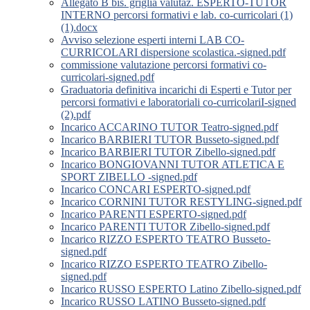
Allegato B bis. griglia valutaz. ESPERTO-TUTOR
INTERNO percorsi formativi e lab. co-curricolari (1)
(1).docx
Avviso selezione esperti interni LAB CO-
CURRICOLARI dispersione scolastica.-signed.pdf
commissione valutazione percorsi formativi co-
curricolari-signed.pdf
Graduatoria definitiva incarichi di Esperti e Tutor per
percorsi formativi e laboratoriali co-curricolariI-signed
(2).pdf
Incarico ACCARINO TUTOR Teatro-signed.pdf
Incarico BARBIERI TUTOR Busseto-signed.pdf
Incarico BARBIERI TUTOR Zibello-signed.pdf
Incarico BONGIOVANNI TUTOR ATLETICA E
SPORT ZIBELLO -signed.pdf
Incarico CONCARI ESPERTO-signed.pdf
Incarico CORNINI TUTOR RESTYLING-signed.pdf
Incarico PARENTI ESPERTO-signed.pdf
Incarico PARENTI TUTOR Zibello-signed.pdf
Incarico RIZZO ESPERTO TEATRO Busseto-
signed.pdf
Incarico RIZZO ESPERTO TEATRO Zibello-
signed.pdf
Incarico RUSSO ESPERTO Latino Zibello-signed.pdf
Incarico RUSSO LATINO Busseto-signed.pdf