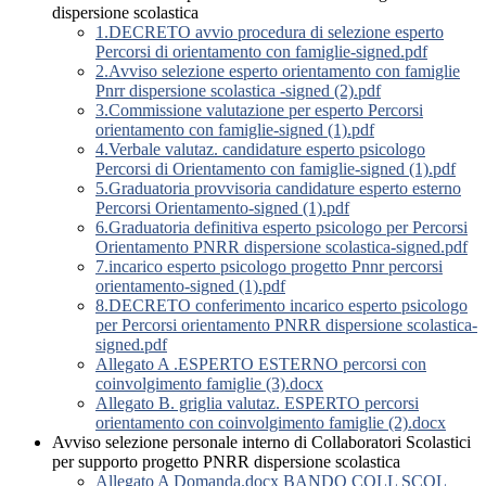
dispersione scolastica
1.DECRETO avvio procedura di selezione esperto
Percorsi di orientamento con famiglie-signed.pdf
2.Avviso selezione esperto orientamento con famiglie
Pnrr dispersione scolastica -signed (2).pdf
3.Commissione valutazione per esperto Percorsi
orientamento con famiglie-signed (1).pdf
4.Verbale valutaz. candidature esperto psicologo
Percorsi di Orientamento con famiglie-signed (1).pdf
5.Graduatoria provvisoria candidature esperto esterno
Percorsi Orientamento-signed (1).pdf
6.Graduatoria definitiva esperto psicologo per Percorsi
Orientamento PNRR dispersione scolastica-signed.pdf
7.incarico esperto psicologo progetto Pnnr percorsi
orientamento-signed (1).pdf
8.DECRETO conferimento incarico esperto psicologo
per Percorsi orientamento PNRR dispersione scolastica-
signed.pdf
Allegato A .ESPERTO ESTERNO percorsi con
coinvolgimento famiglie (3).docx
Allegato B. griglia valutaz. ESPERTO percorsi
orientamento con coinvolgimento famiglie (2).docx
Avviso selezione personale interno di Collaboratori Scolastici
per supporto progetto PNRR dispersione scolastica
Allegato A Domanda.docx BANDO COLL SCOL