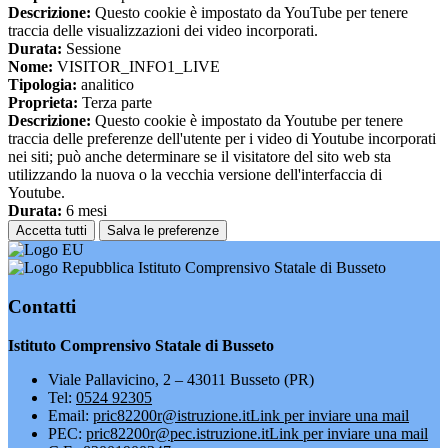
Descrizione:
Questo cookie è impostato da YouTube per tenere
traccia delle visualizzazioni dei video incorporati.
Durata:
Sessione
Nome:
VISITOR_INFO1_LIVE
Tipologia:
analitico
Proprieta:
Terza parte
Descrizione:
Questo cookie è impostato da Youtube per tenere
traccia delle preferenze dell'utente per i video di Youtube incorporati
nei siti; può anche determinare se il visitatore del sito web sta
utilizzando la nuova o la vecchia versione dell'interfaccia di
Youtube.
Durata:
6 mesi
Accetta tutti
Salva le preferenze
Istituto Comprensivo Statale di Busseto
Contatti
Istituto Comprensivo Statale di Busseto
Viale Pallavicino, 2 – 43011 Busseto (PR)
Tel:
0524 92305
Email:
pric82200r@istruzione.it
Link per inviare una mail
PEC:
pric82200r@pec.istruzione.it
Link per inviare una mail