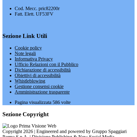
Cod. Mecc. pric82200r
Fatt. Elett. UF53FV
Sezione Link Utili
Cookie policy
Note legali
Informativa Privacy
Ufficio Relazioni con il Pubblico
Dichiarazione di accessibilità
Obiettivi di accessibilità
Whistleblowing
Gestione consensi cookie
Amministrazione trasparente
Pagina visualizzata
586
volte
Sezione Copyright
Copyright 2026 | Engineered and powered by Gruppo Spaggiari
Parma S.p.A. | Divisione Publishing & New Social Media