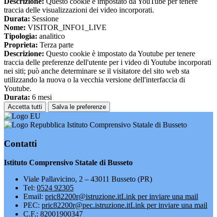
Descrizione:
Questo cookie è impostato da YouTube per tenere
traccia delle visualizzazioni dei video incorporati.
Durata:
Sessione
Nome:
VISITOR_INFO1_LIVE
Tipologia:
analitico
Proprieta:
Terza parte
Descrizione:
Questo cookie è impostato da Youtube per tenere
traccia delle preferenze dell'utente per i video di Youtube incorporati
nei siti; può anche determinare se il visitatore del sito web sta
utilizzando la nuova o la vecchia versione dell'interfaccia di
Youtube.
Durata:
6 mesi
Accetta tutti
Salva le preferenze
Istituto Comprensivo Statale di Busseto
Contatti
Istituto Comprensivo Statale di Busseto
Viale Pallavicino, 2 – 43011 Busseto (PR)
Tel:
0524 92305
Email:
pric82200r@istruzione.it
Link per inviare una mail
PEC:
pric82200r@pec.istruzione.it
Link per inviare una mail
C.F.: 82001900347