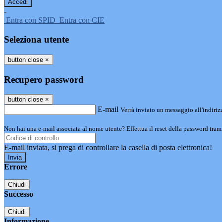
-
Entra con SPID
Entra con CIE
Seleziona utente
button close
×
Recupero password
button close
×
E-mail
Verrà inviato un messaggio all'indirizz
Non hai una e-mail associata al nome utente? Effettua il reset della password tram
E-mail inviata, si prega di controllare la casella di posta elettronica!
Errore
Chiudi
Successo
Chiudi
Informazione