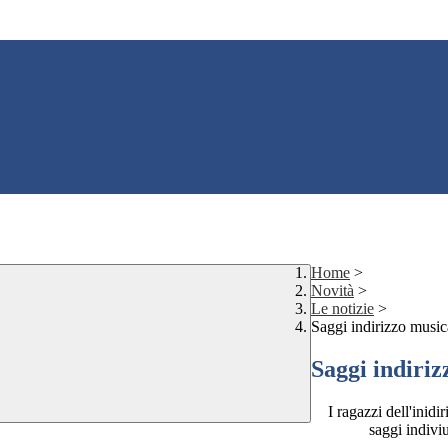
Home
>
Novità
>
Le notizie
>
Saggi indirizzo music
Saggi indiriz
I ragazzi dell'inid
saggi indiviu