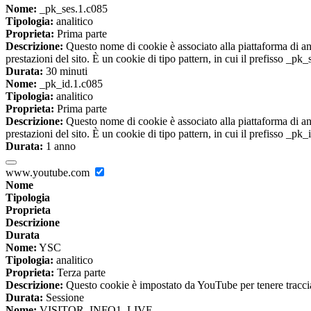
Nome:
_pk_ses.1.c085
Tipologia:
analitico
Proprieta:
Prima parte
Descrizione:
Questo nome di cookie è associato alla piattaforma di ana
prestazioni del sito. È un cookie di tipo pattern, in cui il prefisso _pk
Durata:
30 minuti
Nome:
_pk_id.1.c085
Tipologia:
analitico
Proprieta:
Prima parte
Descrizione:
Questo nome di cookie è associato alla piattaforma di ana
prestazioni del sito. È un cookie di tipo pattern, in cui il prefisso _pk
Durata:
1 anno
www.youtube.com
Nome
Tipologia
Proprieta
Descrizione
Durata
Nome:
YSC
Tipologia:
analitico
Proprieta:
Terza parte
Descrizione:
Questo cookie è impostato da YouTube per tenere traccia 
Durata:
Sessione
Nome:
VISITOR_INFO1_LIVE