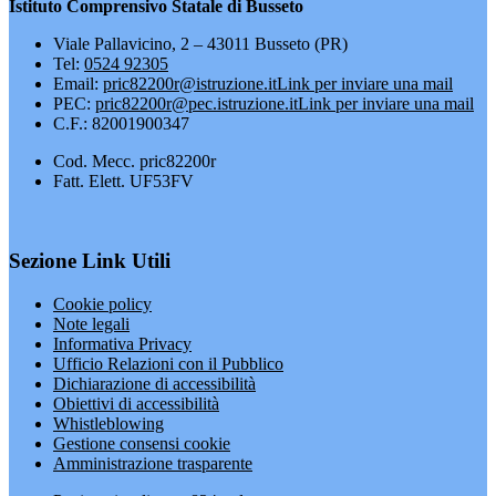
Istituto Comprensivo Statale di Busseto
Viale Pallavicino, 2 – 43011 Busseto (PR)
Tel:
0524 92305
Email:
pric82200r@istruzione.it
Link per inviare una mail
PEC:
pric82200r@pec.istruzione.it
Link per inviare una mail
C.F.: 82001900347
Cod. Mecc. pric82200r
Fatt. Elett. UF53FV
Sezione Link Utili
Cookie policy
Note legali
Informativa Privacy
Ufficio Relazioni con il Pubblico
Dichiarazione di accessibilità
Obiettivi di accessibilità
Whistleblowing
Gestione consensi cookie
Amministrazione trasparente