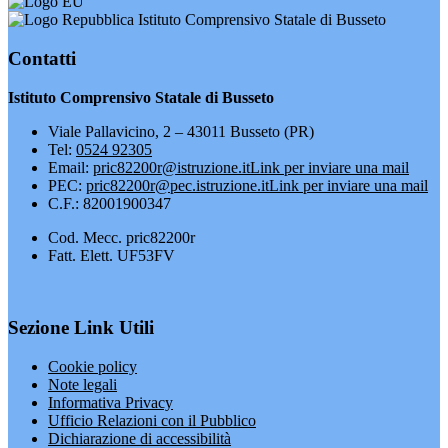
Istituto Comprensivo Statale di Busseto
Contatti
Istituto Comprensivo Statale di Busseto
Viale Pallavicino, 2 – 43011 Busseto (PR)
Tel:
0524 92305
Email:
pric82200r@istruzione.it
Link per inviare una mail
PEC:
pric82200r@pec.istruzione.it
Link per inviare una mail
C.F.: 82001900347
Cod. Mecc. pric82200r
Fatt. Elett. UF53FV
Sezione Link Utili
Cookie policy
Note legali
Informativa Privacy
Ufficio Relazioni con il Pubblico
Dichiarazione di accessibilità