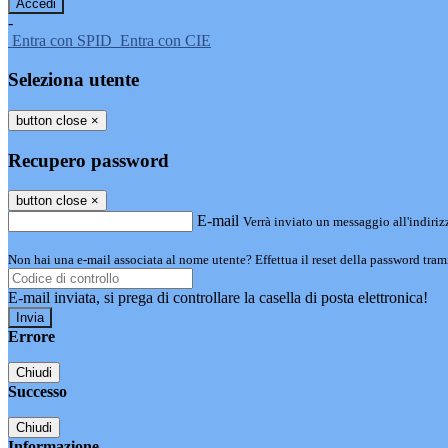
-
Entra con SPID
Entra con CIE
Seleziona utente
button close
×
Recupero password
button close
×
E-mail
Verrà inviato un messaggio all'indirizz
Non hai una e-mail associata al nome utente? Effettua il reset della password tram
E-mail inviata, si prega di controllare la casella di posta elettronica!
Errore
Chiudi
Successo
Chiudi
Informazione