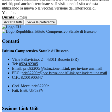
nei siti; può anche determinare se il visitatore del sito web sta
utilizzando la nuova o la vecchia versione dell'interfaccia di
Youtube.
Durata:
6 mesi
Accetta tutti
Salva le preferenze
Istituto Comprensivo Statale di Busseto
Contatti
Istituto Comprensivo Statale di Busseto
Viale Pallavicino, 2 – 43011 Busseto (PR)
Tel:
0524 92305
Email:
pric82200r@istruzione.it
Link per inviare una mail
PEC:
pric82200r@pec.istruzione.it
Link per inviare una mail
C.F.: 82001900347
Cod. Mecc. pric82200r
Fatt. Elett. UF53FV
Sezione Link Utili