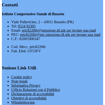
Contatti
Istituto Comprensivo Statale di Busseto
Viale Pallavicino, 2 – 43011 Busseto (PR)
Tel:
0524 92305
Email:
pric82200r@istruzione.it
Link per inviare una mail
PEC:
pric82200r@pec.istruzione.it
Link per inviare una mail
C.F.: 82001900347
Cod. Mecc. pric82200r
Fatt. Elett. UF53FV
Sezione Link Utili
Cookie policy
Note legali
Informativa Privacy
Ufficio Relazioni con il Pubblico
Dichiarazione di accessibilità
Obiettivi di accessibilità
Whistleblowing