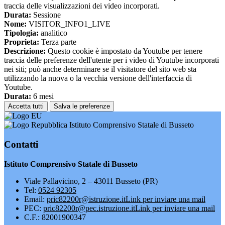
traccia delle visualizzazioni dei video incorporati.
Durata:
Sessione
Nome:
VISITOR_INFO1_LIVE
Tipologia:
analitico
Proprieta:
Terza parte
Descrizione:
Questo cookie è impostato da Youtube per tenere
traccia delle preferenze dell'utente per i video di Youtube incorporati
nei siti; può anche determinare se il visitatore del sito web sta
utilizzando la nuova o la vecchia versione dell'interfaccia di
Youtube.
Durata:
6 mesi
Accetta tutti
Salva le preferenze
Istituto Comprensivo Statale di Busseto
Contatti
Istituto Comprensivo Statale di Busseto
Viale Pallavicino, 2 – 43011 Busseto (PR)
Tel:
0524 92305
Email:
pric82200r@istruzione.it
Link per inviare una mail
PEC:
pric82200r@pec.istruzione.it
Link per inviare una mail
C.F.: 82001900347