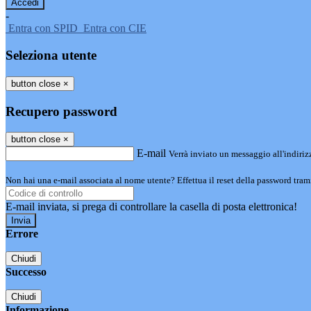
-
Entra con SPID
Entra con CIE
Seleziona utente
button close
×
Recupero password
button close
×
E-mail
Verrà inviato un messaggio all'indirizz
Non hai una e-mail associata al nome utente? Effettua il reset della password tram
E-mail inviata, si prega di controllare la casella di posta elettronica!
Errore
Chiudi
Successo
Chiudi
Informazione