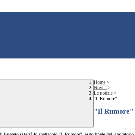
Home
>
Novità
>
Le notizie
>
"Il Rumore"
"Il Rumore"
 Busseto si terrà lo spettacolo "Il Rumore", esito finale del laboratori