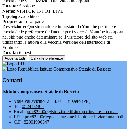
traccia delle visualizzazioni dei video incorporati.
Durata:
Sessione
Nome:
VISITOR_INFO1_LIVE
Tipologia:
analitico
Proprieta:
Terza parte
Descrizione:
Questo cookie è impostato da Youtube per tenere
traccia delle preferenze dell'utente per i video di Youtube incorporati
nei siti; può anche determinare se il visitatore del sito web sta
utilizzando la nuova o la vecchia versione dell'interfaccia di
Youtube.
Durata:
6 mesi
Accetta tutti
Salva le preferenze
Istituto Comprensivo Statale di Busseto
Contatti
Istituto Comprensivo Statale di Busseto
Viale Pallavicino, 2 – 43011 Busseto (PR)
Tel:
0524 92305
Email:
pric82200r@istruzione.it
Link per inviare una mail
PEC:
pric82200r@pec.istruzione.it
Link per inviare una mail
C.F.: 82001900347