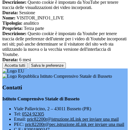
Descrizione:
Questo cookie è impostato da YouTube per tenere
traccia delle visualizzazioni dei video incorporati.
Durata:
Sessione
Nome:
VISITOR_INFO1_LIVE
Tipologia:
analitico
Proprieta:
Terza parte
Descrizione:
Questo cookie è impostato da Youtube per tenere
traccia delle preferenze dell'utente per i video di Youtube incorporati
nei siti; può anche determinare se il visitatore del sito web sta
utilizzando la nuova o la vecchia versione dell'interfaccia di
Youtube.
Durata:
6 mesi
Accetta tutti
Salva le preferenze
Istituto Comprensivo Statale di Busseto
Contatti
Istituto Comprensivo Statale di Busseto
Viale Pallavicino, 2 – 43011 Busseto (PR)
Tel:
0524 92305
Email:
pric82200r@istruzione.it
Link per inviare una mail
PEC:
pric82200r@pec.istruzione.it
Link per inviare una mail
C.F.: 82001900347