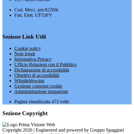
Cod. Mecc. pric82200r
Fatt. Elett. UF53FV
Sezione Link Utili
Cookie policy
Note legali
Informativa Privacy
Ufficio Relazioni con il Pubblico
Dichiarazione di accessibilità
Obiettivi di accessibilità
Whistleblowing
Gestione consensi cookie
Amministrazione trasparente
Pagina visualizzata
473
volte
Sezione Copyright
Copyright 2026 | Engineered and powered by Gruppo Spaggiari