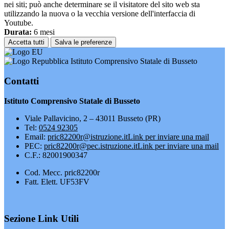
nei siti; può anche determinare se il visitatore del sito web sta
utilizzando la nuova o la vecchia versione dell'interfaccia di
Youtube.
Durata:
6 mesi
Accetta tutti
Salva le preferenze
Istituto Comprensivo Statale di Busseto
Contatti
Istituto Comprensivo Statale di Busseto
Viale Pallavicino, 2 – 43011 Busseto (PR)
Tel:
0524 92305
Email:
pric82200r@istruzione.it
Link per inviare una mail
PEC:
pric82200r@pec.istruzione.it
Link per inviare una mail
C.F.: 82001900347
Cod. Mecc. pric82200r
Fatt. Elett. UF53FV
Sezione Link Utili