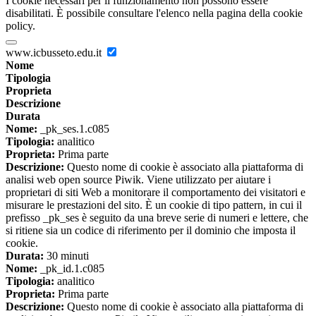
I cookie necessari per il funzionamento non possono essere
disabilitati. È possibile consultare l'elenco nella pagina della cookie
policy.
www.icbusseto.edu.it
Nome
Tipologia
Proprieta
Descrizione
Durata
Nome:
_pk_ses.1.c085
Tipologia:
analitico
Proprieta:
Prima parte
Descrizione:
Questo nome di cookie è associato alla piattaforma di
analisi web open source Piwik. Viene utilizzato per aiutare i
proprietari di siti Web a monitorare il comportamento dei visitatori e
misurare le prestazioni del sito. È un cookie di tipo pattern, in cui il
prefisso _pk_ses è seguito da una breve serie di numeri e lettere, che
si ritiene sia un codice di riferimento per il dominio che imposta il
cookie.
Durata:
30 minuti
Nome:
_pk_id.1.c085
Tipologia:
analitico
Proprieta:
Prima parte
Descrizione:
Questo nome di cookie è associato alla piattaforma di