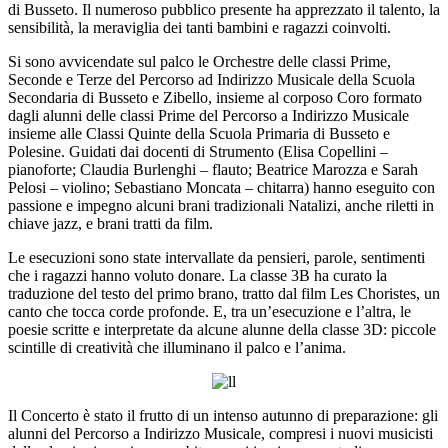
di Busseto. Il numeroso pubblico presente ha apprezzato il talento, la
sensibilità, la
meraviglia dei tanti bambini e ragazzi coinvolti.
Si sono avvicendate sul palco le Orchestre delle classi Prime,
Seconde e Terze del Percorso ad Indirizzo Musicale della Scuola
Secondaria di Busseto e Zibello, insieme al corposo Coro formato
dagli alunni delle classi Prim
e del Percorso a Indirizzo Musicale
insieme alle Classi Quinte della Scuola Primaria di Busseto e
Polesine. Guidati dai docenti di Strumento (Elisa Copellini –
pianoforte; Claudia Burlenghi – flauto; Beatrice Marozza e Sarah
Pelosi – violino; Sebastiano Moncata – chitarra) hanno eseguito con
passione e impegno alcuni brani tradizionali Natalizi, anche riletti in
chiave jazz, e brani tratti da film.
Le esecuzioni sono state intervallate da pensieri, parole, sentimenti
che i ragazzi hanno voluto donare. La classe 3B ha curato la
traduzione del testo del primo brano, tratto dal film
Les Choristes
, un
canto che tocca corde profonde. E, tra un’esecuzione e l’altra, le
poesie scritte e interpretate da alcune alunne della classe 3D: piccole
scintille di creatività che illuminano il palco e l’anima.
Il Concerto è stato il frutto di un intenso autunno di preparazione: gli
alunni del Percorso a Indirizzo Musicale, compresi i nuovi musicisti