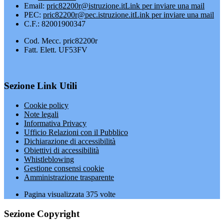
Email:
pric82200r@istruzione.it
Link per inviare una mail
PEC:
pric82200r@pec.istruzione.it
Link per inviare una mail
C.F.: 82001900347
Cod. Mecc. pric82200r
Fatt. Elett. UF53FV
Sezione Link Utili
Cookie policy
Note legali
Informativa Privacy
Ufficio Relazioni con il Pubblico
Dichiarazione di accessibilità
Obiettivi di accessibilità
Whistleblowing
Gestione consensi cookie
Amministrazione trasparente
Pagina visualizzata
375
volte
Sezione Copyright